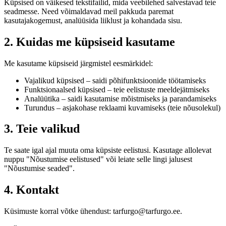
Küpsised on väikesed tekstifailid, mida veebilehed salvestavad teie
seadmesse. Need võimaldavad meil pakkuda paremat
kasutajakogemust, analüüsida liiklust ja kohandada sisu.
2. Kuidas me küpsiseid kasutame
Me kasutame küpsiseid järgmistel eesmärkidel:
Vajalikud küpsised – saidi põhifunktsioonide töötamiseks
Funktsionaalsed küpsised – teie eelistuste meeldejätmiseks
Analüütika – saidi kasutamise mõistmiseks ja parandamiseks
Turundus – asjakohase reklaami kuvamiseks (teie nõusolekul)
3. Teie valikud
Te saate igal ajal muuta oma küpsiste eelistusi. Kasutage allolevat
nuppu "Nõustumise eelistused" või leiate selle lingi jalusest
"Nõustumise seaded".
4. Kontakt
Küsimuste korral võtke ühendust: tarfurgo@tarfurgo.ee.