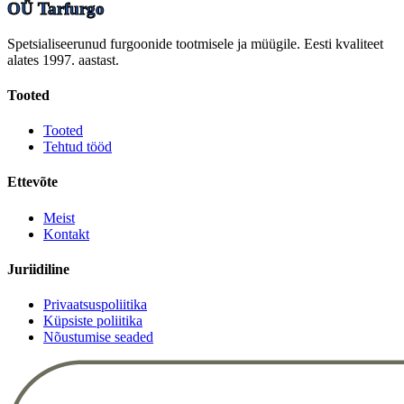
OÜ Tarfurgo
Spetsialiseerunud furgoonide tootmisele ja müügile. Eesti kvaliteet
alates 1997. aastast.
Tooted
Tooted
Tehtud tööd
Ettevõte
Meist
Kontakt
Juriidiline
Privaatsuspoliitika
Küpsiste poliitika
Nõustumise seaded